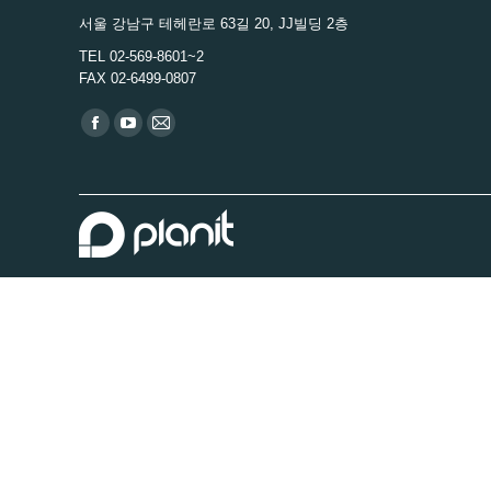
서울 강남구 테헤란로 63길 20, JJ빌딩 2층
TEL 02-569-8601~2
FAX 02-6499-0807
Find us on:
Facebook
YouTube
Mail
page
page
page
opens
opens
opens
in
in
in
new
new
new
window
window
window