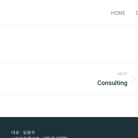
HOME
NEXT
Consulting
Next
project:
대표 : 임동우