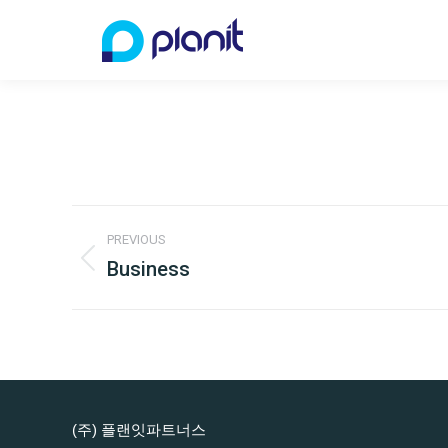
Project
PREVIOUS
navigation
Business
Previous
project:
(주) 플랜잇파트너스